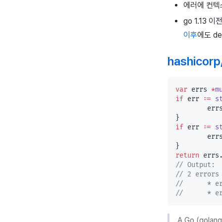
에러에 컨텍
go 1.13 
이후
에도 de
hashicorp
var
 errs 
*
m
if
 err 
:=
 s
	err
}
if
 err 
:=
 s
	err
}
return
 errs
// Output:
// 2 errors
//	* 
//	* 
A Go (golang)