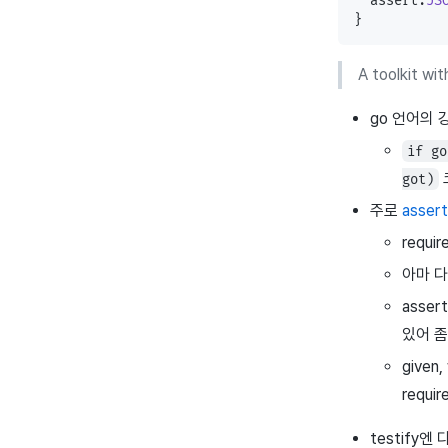
  assert.
JS
}
A toolkit wi
go 언어의 
if go
got)
주로
assert
requ
아마 다
asse
있어 좀
give
requ
testify