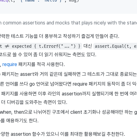
ONEq
(t, 
`{"name": "hello"}`
, msg)
th common assertions and mocks that plays nicely with the stand
강력한 테스트 기능을 더 풍부하고 작성하기 즐겁게 만들어 준다.
대신
t != expected { t.Errorf("...") }
assert.Equal(t, e
코드로 쓸 수 있어 좀 더 읽기 쉬워지는 측면도 있다.
,
require
패키지를 적극 사용한다.
ire 패키지는 assert와 거의 같은데 실패하면 그 테스트가 그대로 종료되는
른 언어를 쓰다 go 언어로 넘어왔다면 require 패키지의 동작이 좀 더 익
rt 패키지를 사용하면 이후 라인의 assertion까지 실행되기에 한 번에 여
 더 디버깅을 도와주는 측면이 있다.
n, when, then으로 나뉘어진 구조에서 client 초기화나 성공해야만 하는 
ire를 애용하기도 한다.
엔 다양한 assertion 함수가 있으니 이를 최대한 활용해보길 추천한다.