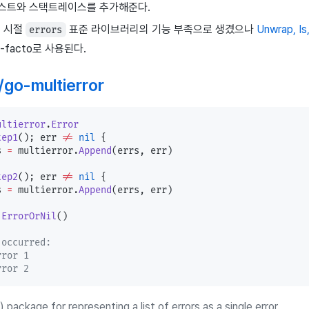
스트와 스택트레이스를 추가해준다.
이전 시절
표준 라이브러리의 기능 부족으로 생겼으나
Unwrap, 
errors
-facto로 사용된다.
/go-multierror
ultierror
.
Error
tep1
(); err 
!=
 nil
 {
s 
=
 multierror.
Append
(errs, err)
tep2
(); err 
!=
 nil
 {
s 
=
 multierror.
Append
(errs, err)
.
ErrorOrNil
()
 occurred:
error 1
error 2
 package for representing a list of errors as a single error.