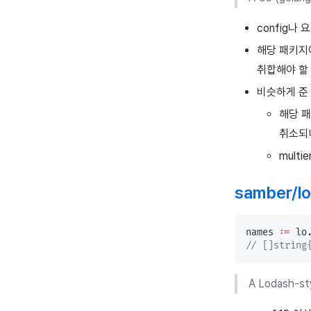
config나
해당 패키지
취합해야 할
비슷하게 준
해당 
취소되
mult
samber/lo
names 
:=
 lo
// []string
A Lodash-sty