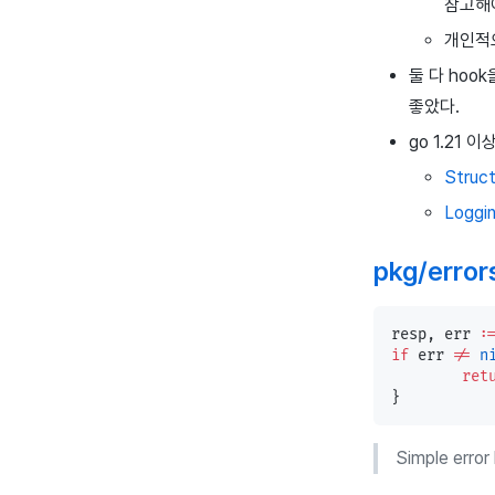
참고해
개인적으
둘 다 ho
좋았다.
go 1.21
Struct
Loggin
pkg/error
resp, err 
:
if
 err 
!=
 n
	ret
}
Simple error 