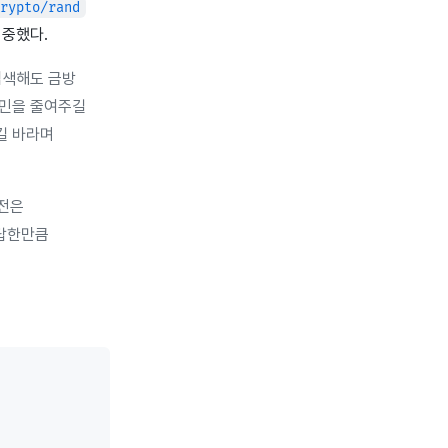
crypto/rand
집중했다.
 검색해도 금방
고민을 줄여주길
길 바라며
도전은
 답한만큼