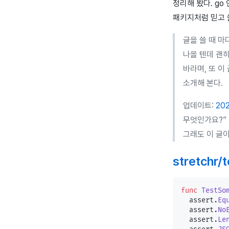
정리해 봤다. g
패키지처럼 믿고 
글을 쓸 때 마다
나올 텐데 괜
바라며, 또 이
소개해 본다.
업데이트:
202
무엇인가요?” 
그래도 이 글이
stretchr/t
func
 TestSo
  assert.
Eq
  assert.
No
  assert.
Le