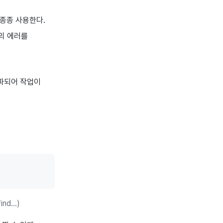
 종종 사용한다.
각의 에러를
파되어 작업이
find…)