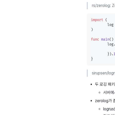
rs/zerolog: 
import
 (
	log
)
func
 main
()
	log
	}).
}
sirupsen/log
두 로깅 패키지
서버에서 
zerolog
logr