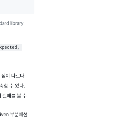
ard library
xpected, 
 점이 다르다.
숙할 수 있다.
러 실패를 볼 수
given 부분에선