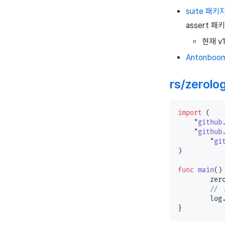
suite 패
assert 
현재 v
Antonboom/
rs/zerolo
import
 (
    "
github
    "
github
	"
gi
)
func
 main
()
	ze
	// 
	log
}