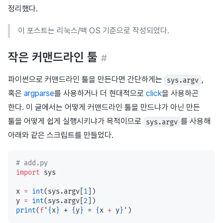
정리했다.
이 포스트는 리눅스/맥 OS 기준으로 작성되었다.
작은 커맨드라인 툴
#
파이썬으로 커맨드라인 툴을 만든다면 간단하게는
,
sys.argv
혹은
argparse
를 사용하거나 더 현대적으로
click
을 사용하곤
한다. 이 글에서는 어떻게 커맨드라인 툴을 만드냐가 아닌 만든
툴을 어떻게 쉽게 실행시키냐가 목적이므로
를 사용해
sys.argv
아래와 같은 스크립트를 만들었다.
# add.py
import
 sys
x 
=
 int
(sys.argv[
1
])
y 
=
 int
(sys.argv[
2
])
print
(
f
'
{
x
}
 + 
{
y
}
 = 
{
x 
+
 y
}
'
)