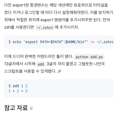
다만 export한 환경변수는 해당 세션에만 유효하므로 터미널을
껐다 키거나 로그인할 때 마다 다시 설정해줘야한다. 이를 방지하기
위해서 적절한 위치에 export 명령어를 추가시켜주면 된다. 만약
zsh를 사용한다면
에 추가시키자.
~/.zshrc
$
 echo
 'export PATH=$PATH":$HOME/bin"'
 >>
 ~/.zshrc
이제 드디어 완벽한 커맨드라인 툴이 됐다.
python add.py
13글자에서 시작해
3글자 까지 줄였고 그럴듯한 나만의
add
스크립트를 사용할 수 있게됐다. 🎉
$
 add
 1
 2
1
 +
 2
 =
 3
참고 자료
#